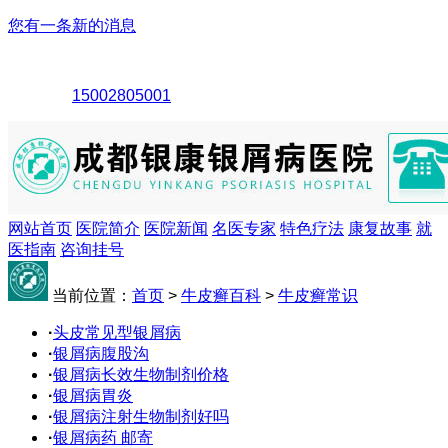
您有一条新的消息
15002805001
网站首页
医院简介
医院新闻
名医专家
特色疗法
康复故事
就
医指南
咨询挂号
当前位置：
首页
>
牛皮癣百科
>
牛皮癣常识
·
头皮常见型银屑病
·
银屑病腹股沟
·
银屑病长效生物制剂价格
·
银屑病胃炎
·
银屑病注射生物制剂好吗
·
银屑病药 邮寄