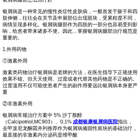
银屑病是一种常见的慢性炎症性皮肤病，一般首发于躯干和四
肢伸侧，往往会在关节及申展部位出现斑块，受累程度不同，
病情呈现多样化。银屑病腿部作为四肢的一部分也容易受到影
响，给患者带来诸多不便。因此，掌握银屑病腿部治疗规范是
重要的。
1.外用药物
①激素外用
激素类药物治疗银屑病是老牌的方法，在医生指导下正规使用
效果不错。但天天使用、过度或者代替其他药物是不正确的。
过度滥用不仅可能使患者产生的副作用要远比银屑病本身更严
重
②非激素外用
银屑病常规治疗方案中 5% 沙丁胺醇
（Calcipotriol,MC903）、0.1%
成都银康银屑病医院
指出，
去甲泼尼龙酮霜并列推荐作为银屑病顽固性斑块的基础治疗，
最直接的非激素内分泌药是维甲酸