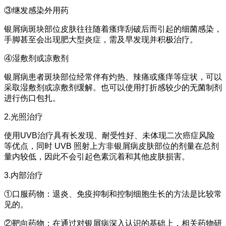
③继发感染外用药
银屑病斑块部位皮肤往往随着瘙痒刮破后而引起的细菌感染，
手脚甚至会出现肥大型炎症，需及早发现并积极治疗。
④湿敷剂或凉敷剂
银屑病患者斑块部位经常伴有灼热、辣痛或瘙痒等症状，可以
采取湿敷剂或凉敷剂缓解。也可以使用打折感较少的无菌制剂
进行伤口包扎。
2.光照治疗
使用UVB治疗具有长发现、耐受性好、未体现二次癌症风险
等优点，同时 UVB 照射上方非银屑病皮肤部位的剂量在总剂
量内较低，因此不会引起色素沉着和其他皮肤损害。
3.内部治疗
①口服药物：退炎、免疫抑制和控制细胞生长的方法是比较常
见的。
②靶向药物：在通过对银屑病深入认识的基础上，相关药物研