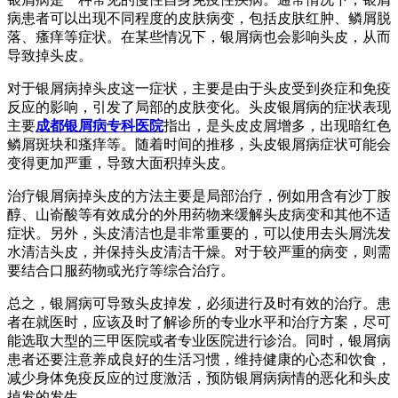
病患者可以出现不同程度的皮肤病变，包括皮肤红肿、鳞屑脱
落、瘙痒等症状。在某些情况下，银屑病也会影响头皮，从而
导致掉头皮。
对于银屑病掉头皮这一症状，主要是由于头皮受到炎症和免疫
反应的影响，引发了局部的皮肤变化。头皮银屑病的症状表现
主要
成都银屑病专科医院
指出，是头皮皮屑增多，出现暗红色
鳞屑斑块和瘙痒等。随着时间的推移，头皮银屑病症状可能会
变得更加严重，导致大面积掉头皮。
治疗银屑病掉头皮的方法主要是局部治疗，例如用含有沙丁胺
醇、山嵛酸等有效成分的外用药物来缓解头皮病变和其他不适
症状。另外，头皮清洁也是非常重要的，可以使用去头屑洗发
水清洁头皮，并保持头皮清洁干燥。对于较严重的病变，则需
要结合口服药物或光疗等综合治疗。
总之，银屑病可导致头皮掉发，必须进行及时有效的治疗。患
者在就医时，应该及时了解诊所的专业水平和治疗方案，尽可
能选取大型的三甲医院或者专业医院进行诊治。同时，银屑病
患者还要注意养成良好的生活习惯，维持健康的心态和饮食，
减少身体免疫反应的过度激活，预防银屑病病情的恶化和头皮
掉发的发生。